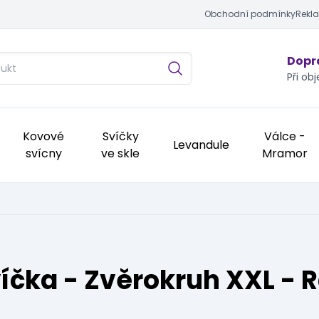
Obchodní podmínky
Rekl
Dopra
Při ob
Kovové
Svíčky
Válce -
Levandule
svícny
ve skle
Mramor
íčka - Zvěrokruh XXL - 