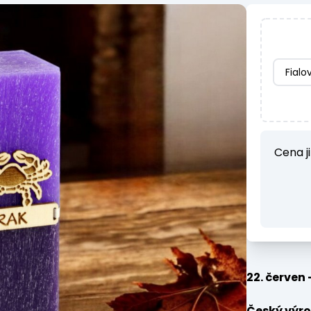
Fialo
Cena ji
22. červen 
Český výro