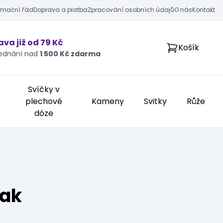
amační řád
Doprava a platba
Zpracování osobních údajů
O nás
Kontakt
va již od 79 Kč
Košík
jednání nad
1 500 Kč zdarma
Svíčky v
plechové
Kameny
Svitky
Růže
dóze
Rak