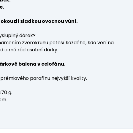
e.
 okouzlí sladkou ovocnou vůní.
ysluplný dárek?
namením zvěrokruhu potěší každého, kdo věří na
zd a má rád osobní dárky.
dárkově balena v celofánu.
prémiového parafínu nejvyšší kvality.
70 g.
 cm.