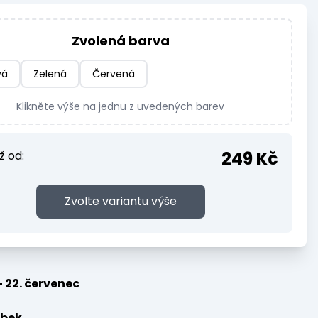
Zvolená barva
vá
Zelená
Červená
Klikněte výše na jednu z uvedených barev
249 Kč
ž od:
Zvolte variantu výše
- 22. červenec
bek.