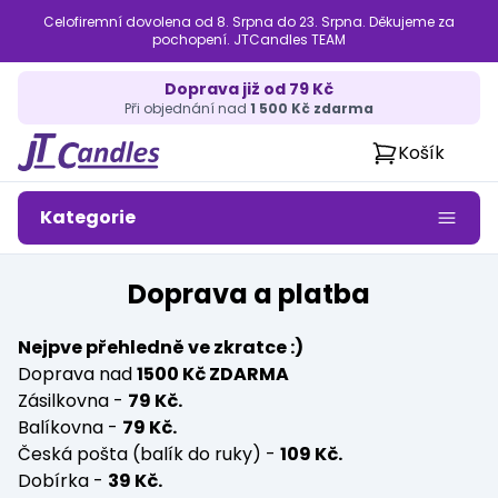
Celofiremní dovolena od 8. Srpna do 23. Srpna. Děkujeme za
pochopení. JTCandles TEAM
Doprava již od 79 Kč
Při objednání nad
1 500 Kč zdarma
Košík
Kategorie
Doprava a platba
Nejpve přehledně ve zkratce :)
Doprava nad
1500 Kč ZDARMA
Zásilkovna -
79 Kč.
Balíkovna -
79 Kč.
Česká pošta (balík do ruky) -
109 Kč.
Dobírka -
39 Kč.