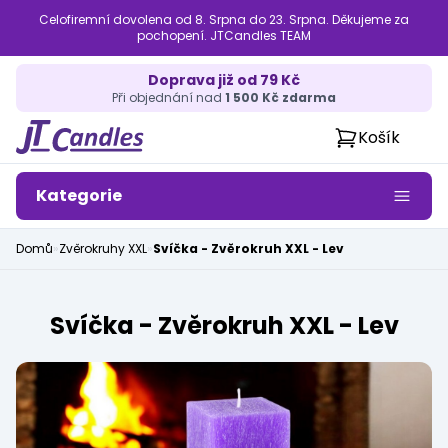
Celofiremní dovolena od 8. Srpna do 23. Srpna. Děkujeme za
pochopení. JTCandles TEAM
Doprava již od 79 Kč
Při objednání nad
1 500 Kč zdarma
Košík
Kategorie
Domů
»
Zvěrokruhy XXL
»
Svíčka - Zvěrokruh XXL - Lev
Svíčka - Zvěrokruh XXL - Lev