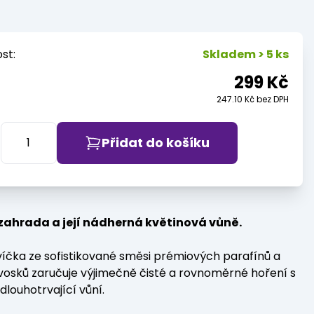
st:
Skladem > 5 ks
299 Kč
247.10 Kč bez DPH
Přidat do košíku
zahrada a její nádherná květinová vůně.
íčka ze sofistikované směsi prémiových parafínů a
vosků zaručuje výjimečně čisté a rovnoměrné hoření s
 dlouhotrvající vůní.