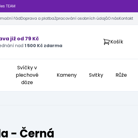
les TEAM
amační řád
Doprava a platba
Zpracování osobních údajů
O nás
Kontakt
va již od 79 Kč
Košík
jednání nad
1 500 Kč zdarma
Svíčky v
plechové
Kameny
Svitky
Růže
dóze
da - Černá