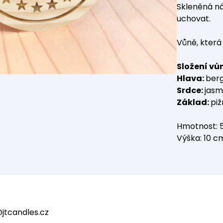
Skleněná ná
uchovat.
Vůně, která 
Složení vů
Hlava:
ber
Srdce:
jasm
Základ:
pi
Hmotnost: 5
Výška: 10 c
tcandles.cz