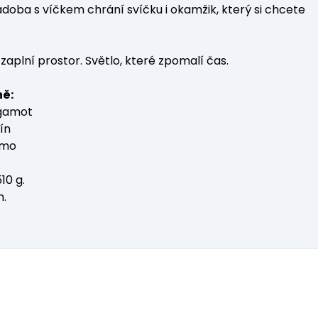
doba s víčkem chrání svíčku i okamžik, který si chcete
zaplní prostor. Světlo, které zpomalí čas.
ně:
gamot
ín
žmo
10 g.
m.