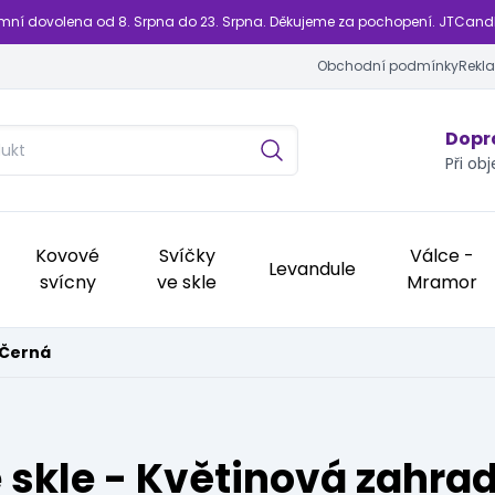
emní dovolena od 8. Srpna do 23. Srpna. Děkujeme za pochopení. JTCand
Obchodní podmínky
Rekl
Dopra
Při ob
Kovové
Svíčky
Válce -
Levandule
svícny
ve skle
Mramor
 Černá
 skle - Květinová zahra