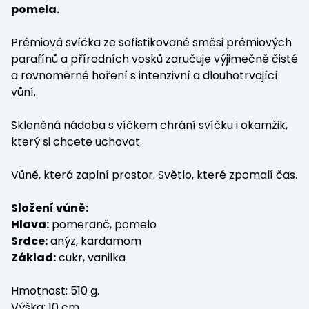
pomela.
Prémiová svíčka ze sofistikované směsi prémiových
parafínů a přírodních vosků zaručuje výjimečně čisté
a rovnoměrné hoření s intenzivní a dlouhotrvající
vůní.
Skleněná nádoba s víčkem chrání svíčku i okamžik,
který si chcete uchovat.
Vůně, která zaplní prostor. Světlo, které zpomalí čas.
Složení vůně:
Hlava:
pomeranč, pomelo
Srdce:
anýz, kardamom
Základ:
cukr, vanilka
Hmotnost: 510 g.
Výška: 10 cm.