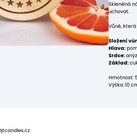
Skleněná ná
uchovat.
Vůně, která 
Složení vů
Hlava:
pom
Srdce:
aný
Základ:
cuk
Hmotnost: 5
Výška: 10 c
tcandles.cz