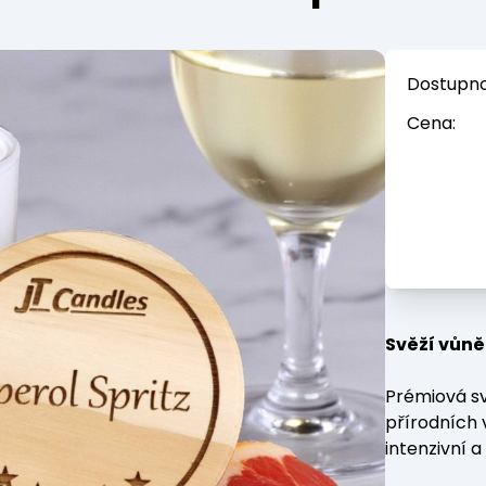
Dostupno
Cena:
Svěží vůně
Prémiová sv
přírodních 
intenzivní a