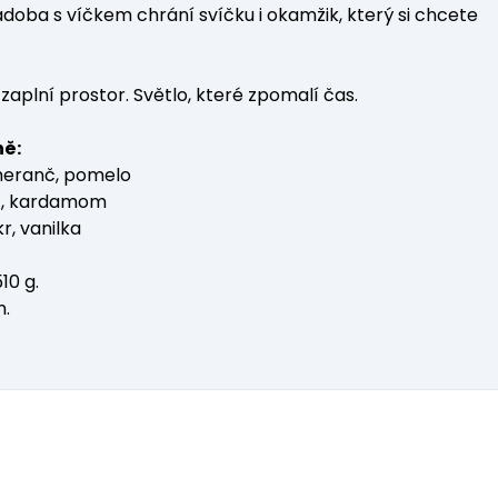
doba s víčkem chrání svíčku i okamžik, který si chcete
zaplní prostor. Světlo, které zpomalí čas.
ně:
eranč, pomelo
z, kardamom
r, vanilka
10 g.
m.