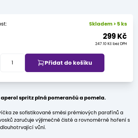
st:
Skladem > 5 ks
299 Kč
247.10 Kč bez DPH
Přidat do košíku
 aperol spritz plná pomerančů a pomela.
íčka ze sofistikované směsi prémiových parafínů a
vosků zaručuje výjimečně čisté a rovnoměrné hoření s
 dlouhotrvající vůní.