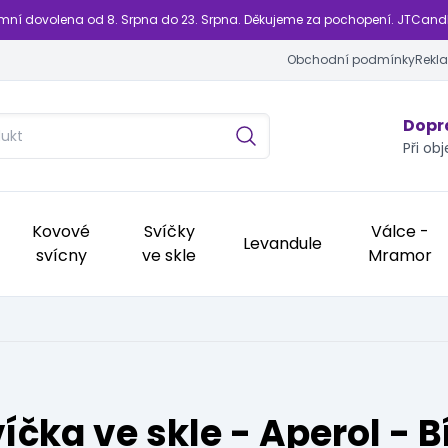
emní dovolena od 8. Srpna do 23. Srpna. Děkujeme za pochopení. JTCand
Obchodní podmínky
Rekl
Dopra
Při ob
Kovové
Svíčky
Válce -
Levandule
svícny
ve skle
Mramor
íčka ve skle - Aperol - B