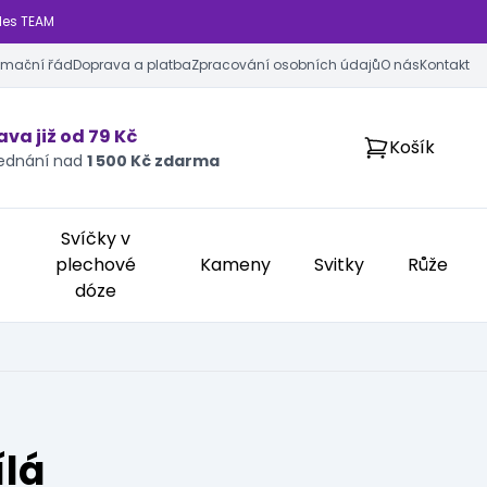
les TEAM
amační řád
Doprava a platba
Zpracování osobních údajů
O nás
Kontakt
va již od 79 Kč
Košík
jednání nad
1 500 Kč zdarma
Svíčky v
plechové
Kameny
Svitky
Růže
dóze
ílá