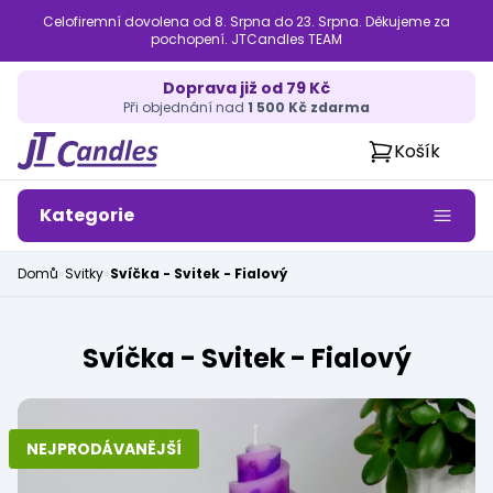
Celofiremní dovolena od 8. Srpna do 23. Srpna. Děkujeme za
pochopení. JTCandles TEAM
Doprava již od 79 Kč
Při objednání nad
1 500 Kč zdarma
Košík
Kategorie
Domů
»
Svitky
»
Svíčka - Svitek - Fialový
Svíčka - Svitek - Fialový
NEJPRODÁVANĚJŠÍ