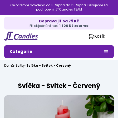
Celofiremní dovolena od 8. Srpna do 23. Srpna. Děkujeme za
pochopení. JTCandles TEAM
Doprava již od 79 Kč
Při objednání nad
1 500 Kč zdarma
Košík
Kategorie
Domů
»
Svitky
»
Svíčka - Svitek - Červený
Svíčka - Svitek - Červený