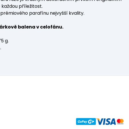
každou příležitost.
prémiového parafínu nejvyšší kvality.
dárkově balena v celofánu.
5 g.
.