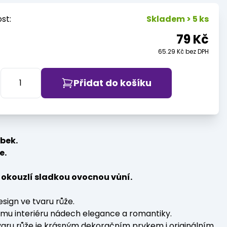
st:
Skladem > 5 ks
79 Kč
65.29 Kč bez DPH
Přidat do košíku
bek.
e.
 okouzlí sladkou ovocnou vůní.
esign ve tvaru růže.
mu interiéru nádech elegance a romantiky.
varu růže je krásným dekoračním prvkem i originálním