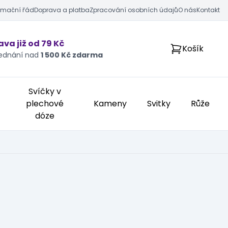
amační řád
Doprava a platba
Zpracování osobních údajů
O nás
Kontakt
va již od 79 Kč
Košík
jednání nad
1 500 Kč zdarma
Svíčky v
plechové
Kameny
Svitky
Růže
dóze