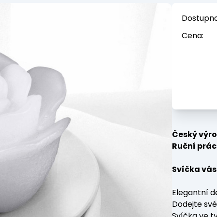
Dostupno
Cena:
Český výro
Ruční prác
Svíčka vás
Elegantní d
Dodejte své
Svíčka ve t