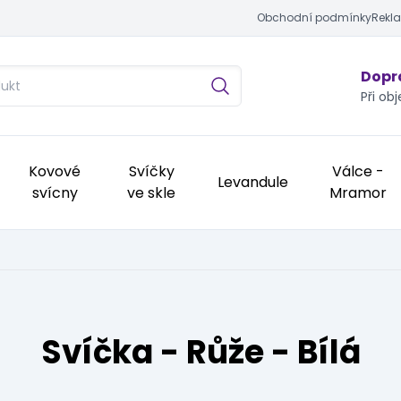
Obchodní podmínky
Rekl
Dopra
Při ob
Kovové
Svíčky
Válce -
Levandule
svícny
ve skle
Mramor
Svíčka - Růže - Bílá