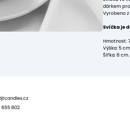
dárkem pro 
Vyrobeno z 
Svíčka je 
Hmotnost: 7
Výška: 5 cm
Šířka: 6 cm.
tcandles.cz
 655 802