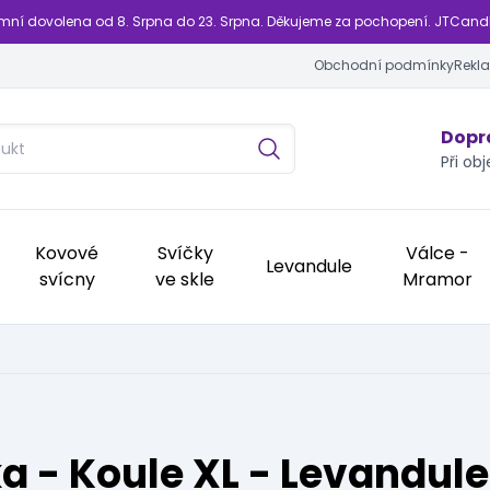
emní dovolena od 8. Srpna do 23. Srpna. Děkujeme za pochopení. JTCand
Obchodní podmínky
Rekl
Dopra
Při ob
Kovové
Svíčky
Válce -
Levandule
svícny
ve skle
Mramor
a - Koule XL - Levandule 