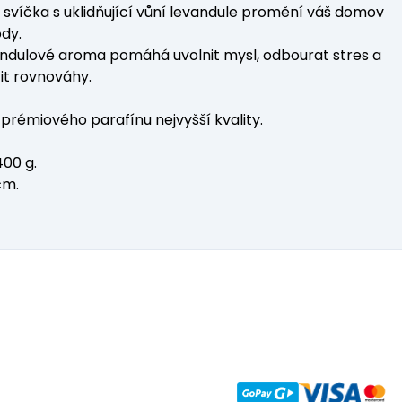
á svíčka s uklidňující vůní levandule promění váš domov
ody.
ndulové aroma pomáhá uvolnit mysl, odbourat stres a
it rovnováhy.
prémiového parafínu nejvyšší kvality.
00 g.
cm.