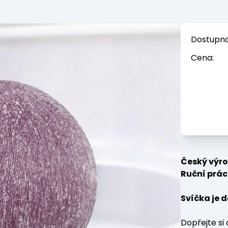
Dostupno
Cena:
Český výro
Ruční prác
Svíčka je 
Dopřejte si 