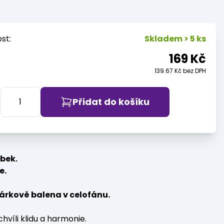
st:
Skladem > 5 ks
169 Kč
139.67 Kč bez DPH
Přidat do košíku
bek.
e.
dárkově balena v celofánu.
chvíli klidu a harmonie.