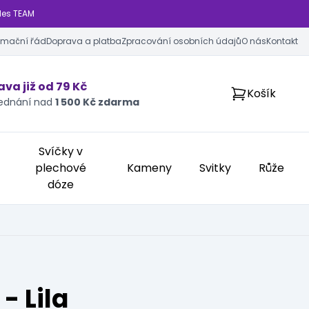
les TEAM
amační řád
Doprava a platba
Zpracování osobních údajů
O nás
Kontakt
va již od 79 Kč
Košík
jednání nad
1 500 Kč zdarma
Svíčky v
plechové
Kameny
Svitky
Růže
dóze
- Lila