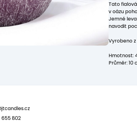
Tato fialov
v oázu poh
Jemné leva
navodit poc
Vyrobeno z 
Hmotnost: 4
Průměr: 10 
tcandles.cz
 655 802